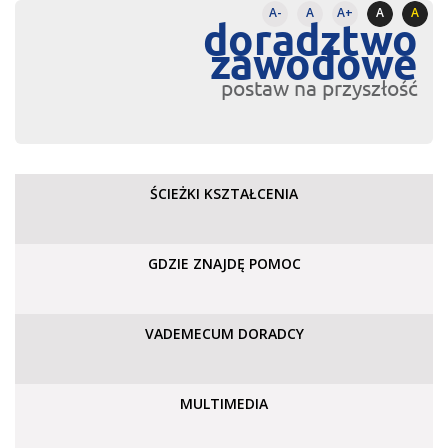
A-
A
A+
A
A
doradztwo
zawodowe
postaw na przyszłość
ŚCIEŻKI KSZTAŁCENIA
GDZIE ZNAJDĘ POMOC
VADEMECUM DORADCY
MULTIMEDIA