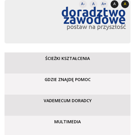
A-
A
A+
A
A
doradztwo
zawodowe
postaw na przyszłość
ŚCIEŻKI KSZTAŁCENIA
GDZIE ZNAJDĘ POMOC
VADEMECUM DORADCY
MULTIMEDIA