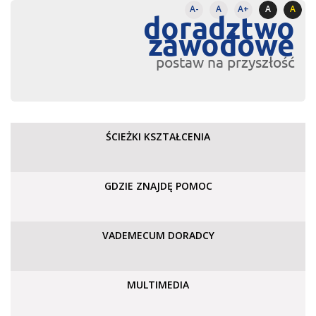
A-
A
A+
A
A
doradztwo
zawodowe
postaw na przyszłość
ŚCIEŻKI KSZTAŁCENIA
GDZIE ZNAJDĘ POMOC
VADEMECUM DORADCY
MULTIMEDIA