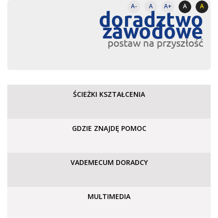
A-
A
A+
A
A
doradztwo
zawodowe
postaw na przyszłość
ŚCIEŻKI KSZTAŁCENIA
GDZIE ZNAJDĘ POMOC
VADEMECUM DORADCY
MULTIMEDIA