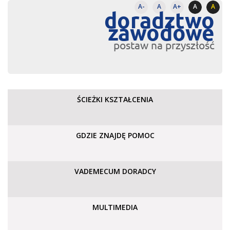
A-
A
A+
A
A
doradztwo
zawodowe
postaw na przyszłość
ŚCIEŻKI KSZTAŁCENIA
GDZIE ZNAJDĘ POMOC
VADEMECUM DORADCY
MULTIMEDIA