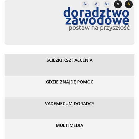
A-
A
A+
A
A
doradztwo
zawodowe
postaw na przyszłość
ŚCIEŻKI KSZTAŁCENIA
GDZIE ZNAJDĘ POMOC
VADEMECUM DORADCY
MULTIMEDIA