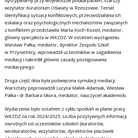
dyscyplinarny przy wojewodzie podkarpackim, starszy
wizytator Kuratorium Oświaty w Rzeszowie. Temat
identyfikacji sytuacji konfliktowych, przeciwdziałania ich
eskalacji oraz psychologicznych mechanizmów związanych
z konfliktem przedstawiła Marta Koch-Kozioł, mediator,
główny specjalista w WKZDZ. W ostatnim wystąpieniu
Wiesław Pałka, mediator, dyrektor Zespołu Szkół
w Przysietnicy, wprowadził uczestników w zagadnienia
mediacji i nakreślił główne zasady postępowania
mediacyjnego.
Druga część dnia była poświęcona symulacji mediacji.
Warsztaty poprowadzili Lucyna Małek-Adamiak, Wiesław
Pałka i dr Barbara Sikora, mediator, nauczyciel akademicki.
Wydarzenie było ostatnim z cyklu spotkań w planie pracy
WKZDZ na rok 2024/2025. Liczba pozytywnych informacji
zwrotnych od uczestników szkoleń (kuratorów,
wicekuratorów, wizytatorów, dyrektorów placówek