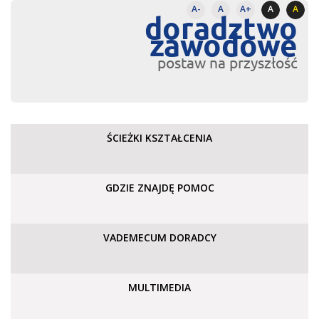
A-
A
A+
A
A
doradztwo
zawodowe
postaw na przyszłość
ŚCIEŻKI KSZTAŁCENIA
GDZIE ZNAJDĘ POMOC
VADEMECUM DORADCY
MULTIMEDIA