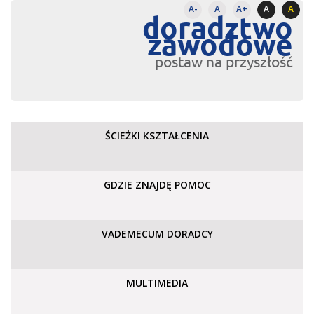
A-
A
A+
A
A
doradztwo
zawodowe
postaw na przyszłość
ŚCIEŻKI KSZTAŁCENIA
GDZIE ZNAJDĘ POMOC
VADEMECUM DORADCY
MULTIMEDIA