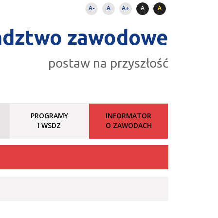
A-
A
A+
A
A
adztwo zawodowe
postaw na przyszłość
PROGRAMY
INFORMATOR
I WSDZ
O ZAWODACH