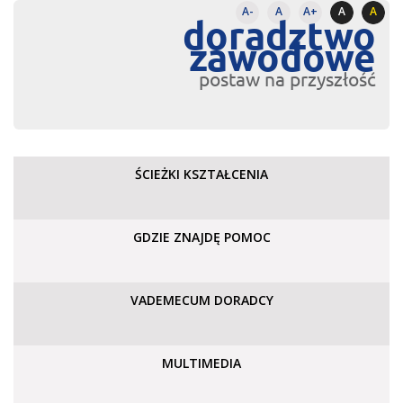
A-
A
A+
A
A
doradztwo
zawodowe
postaw na przyszłość
ŚCIEŻKI KSZTAŁCENIA
GDZIE ZNAJDĘ POMOC
VADEMECUM DORADCY
MULTIMEDIA