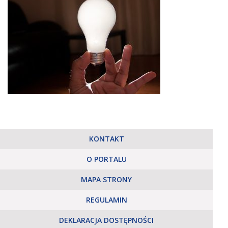
KONTAKT
O PORTALU
MAPA STRONY
REGULAMIN
DEKLARACJA DOSTĘPNOŚCI