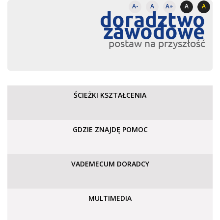
A-
A
A+
A
A
doradztwo
zawodowe
postaw na przyszłość
ŚCIEŻKI KSZTAŁCENIA
GDZIE ZNAJDĘ POMOC
VADEMECUM DORADCY
MULTIMEDIA