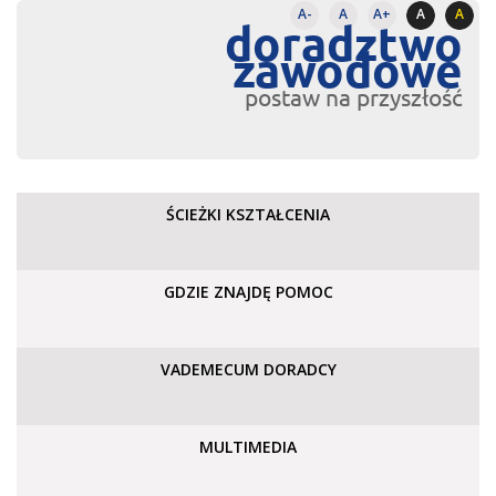
A-
A
A+
A
A
doradztwo
zawodowe
postaw na przyszłość
ŚCIEŻKI KSZTAŁCENIA
GDZIE ZNAJDĘ POMOC
VADEMECUM DORADCY
MULTIMEDIA