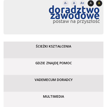
A-
A
A+
A
A
doradztwo
zawodowe
postaw na przyszłość
ŚCIEŻKI KSZTAŁCENIA
GDZIE ZNAJDĘ POMOC
VADEMECUM DORADCY
MULTIMEDIA