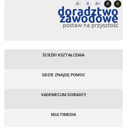
A-
A
A+
A
A
doradztwo
zawodowe
postaw na przyszłość
ŚCIEŻKI KSZTAŁCENIA
GDZIE ZNAJDĘ POMOC
VADEMECUM DORADCY
MULTIMEDIA