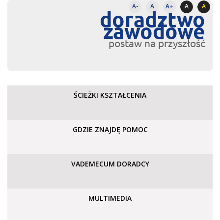
A-
A
A+
A
A
doradztwo
zawodowe
postaw na przyszłość
ŚCIEŻKI KSZTAŁCENIA
GDZIE ZNAJDĘ POMOC
VADEMECUM DORADCY
MULTIMEDIA