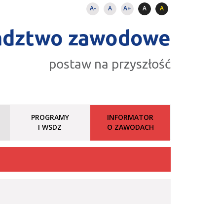
A-
A
A+
A
A
adztwo zawodowe
postaw na przyszłość
PROGRAMY
INFORMATOR
I WSDZ
O ZAWODACH