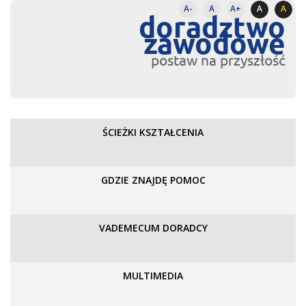
A-
A
A+
A
A
doradztwo
zawodowe
postaw na przyszłość
ŚCIEŻKI KSZTAŁCENIA
GDZIE ZNAJDĘ POMOC
VADEMECUM DORADCY
MULTIMEDIA