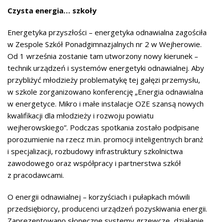
Czysta energia… szkoły
Energetyka przyszłości – energetyka odnawialna zagościła
w Zespole Szkół Ponadgimnazjalnych nr 2 w Wejherowie.
Od 1 września zostanie tam utworzony nowy kierunek –
technik urządzeń i systemów energetyki odnawialnej. Aby
przybliżyć młodzieży problematykę tej gałęzi przemysłu,
w szkole zorganizowano konferencję „Energia odnawialna
w energetyce. Mikro i małe instalacje OZE szansą nowych
kwalifikacji dla młodzieży i rozwoju powiatu
wejherowskiego”. Podczas spotkania zostało podpisane
porozumienie na rzecz m.in. promocji inteligentnych branż
i specjalizacji, rozbudowy infrastruktury szkolnictwa
zawodowego oraz współpracy i partnerstwa szkół
z pracodawcami.
O energii odnawialnej – korzyściach i pułapkach mówili
przedsiębiorcy, producenci urządzeń pozyskiwania energii.
Zaprezentowano słoneczne systemy grzewcze, działanie