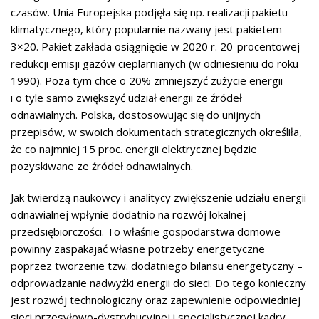
czasów. Unia Europejska podjęła się np. realizacji pakietu
klimatycznego, który popularnie nazwany jest pakietem
3×20. Pakiet zakłada osiągnięcie w 2020 r. 20-procentowej
redukcji emisji gazów cieplarnianych (w odniesieniu do roku
1990). Poza tym chce o 20% zmniejszyć zużycie energii
i o tyle samo zwiększyć udział energii ze źródeł
odnawialnych. Polska, dostosowując się do unijnych
przepisów, w swoich dokumentach strategicznych określiła,
że co najmniej 15 proc. energii elektrycznej będzie
pozyskiwane ze źródeł odnawialnych.
Jak twierdzą naukowcy i analitycy zwiększenie udziału energii
odnawialnej wpłynie dodatnio na rozwój lokalnej
przedsiębiorczości. To właśnie gospodarstwa domowe
powinny zaspakajać własne potrzeby energetyczne
poprzez tworzenie tzw. dodatniego bilansu energetyczny –
odprowadzanie nadwyżki energii do sieci. Do tego konieczny
jest rozwój technologiczny oraz zapewnienie odpowiedniej
sieci przesyłowo-dystrybucyjnej i specjalistycznej kadry