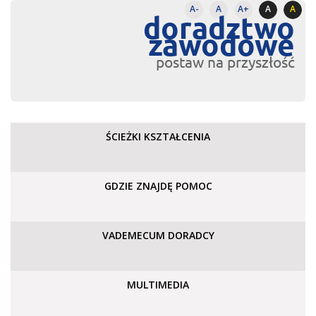
A-
A
A+
A
A
doradztwo
zawodowe
postaw na przyszłość
ŚCIEŻKI KSZTAŁCENIA
GDZIE ZNAJDĘ POMOC
VADEMECUM DORADCY
MULTIMEDIA