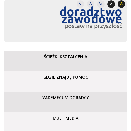
A-
A
A+
A
A
doradztwo
zawodowe
postaw na przyszłość
ŚCIEŻKI KSZTAŁCENIA
GDZIE ZNAJDĘ POMOC
VADEMECUM DORADCY
MULTIMEDIA