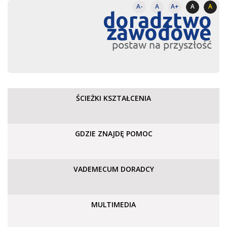
A-
A
A+
A
A
doradztwo
zawodowe
postaw na przyszłość
ŚCIEŻKI KSZTAŁCENIA
GDZIE ZNAJDĘ POMOC
VADEMECUM DORADCY
MULTIMEDIA