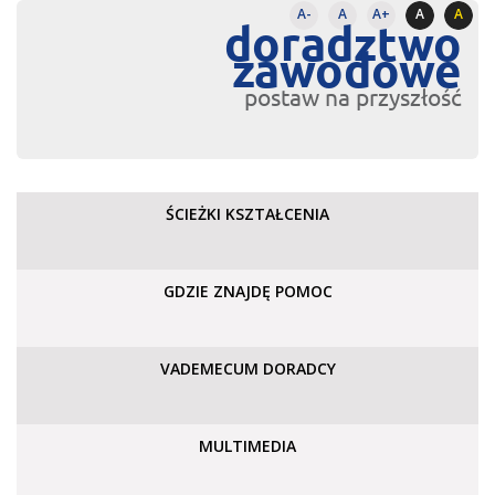
A-
A
A+
A
A
doradztwo
zawodowe
postaw na przyszłość
ŚCIEŻKI KSZTAŁCENIA
GDZIE ZNAJDĘ POMOC
VADEMECUM DORADCY
MULTIMEDIA