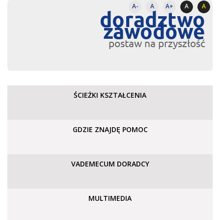
A-
A
A+
A
A
doradztwo
zawodowe
postaw na przyszłość
ŚCIEŻKI KSZTAŁCENIA
GDZIE ZNAJDĘ POMOC
VADEMECUM DORADCY
MULTIMEDIA