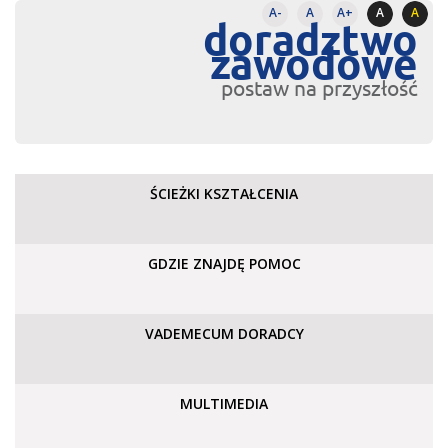
A-
A
A+
A
A
doradztwo
zawodowe
postaw na przyszłość
ŚCIEŻKI KSZTAŁCENIA
GDZIE ZNAJDĘ POMOC
VADEMECUM DORADCY
MULTIMEDIA