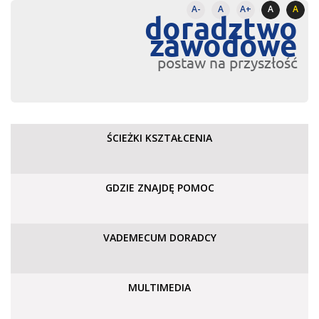
A-
A
A+
A
A
doradztwo
zawodowe
postaw na przyszłość
ŚCIEŻKI KSZTAŁCENIA
GDZIE ZNAJDĘ POMOC
VADEMECUM DORADCY
MULTIMEDIA