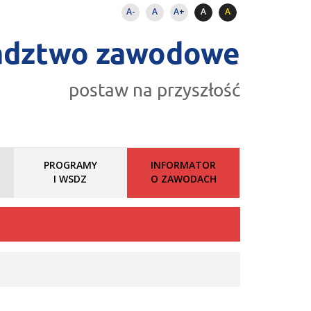
A-
A
A+
A
A
adztwo zawodowe
postaw na przyszłość
PROGRAMY
INFORMATOR
I WSDZ
O ZAWODACH