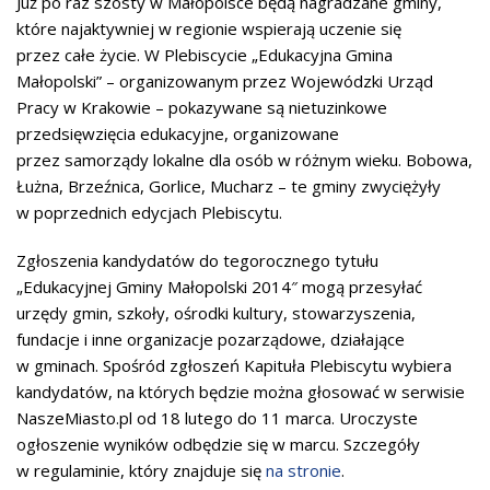
Już po raz szósty w Małopolsce będą nagradzane gminy,
które najaktywniej w regionie wspierają uczenie się
przez całe życie. W Plebiscycie „Edukacyjna Gmina
Małopolski” – organizowanym przez Wojewódzki Urząd
Pracy w Krakowie – pokazywane są nietuzinkowe
przedsięwzięcia edukacyjne, organizowane
przez samorządy lokalne dla osób w różnym wieku. Bobowa,
Łużna, Brzeźnica, Gorlice, Mucharz – te gminy zwyciężyły
w poprzednich edycjach Plebiscytu.
Zgłoszenia kandydatów do tegorocznego tytułu
„Edukacyjnej Gminy Małopolski 2014″ mogą przesyłać
urzędy gmin, szkoły, ośrodki kultury, stowarzyszenia,
fundacje i inne organizacje pozarządowe, działające
w gminach. Spośród zgłoszeń Kapituła Plebiscytu wybiera
kandydatów, na których będzie można głosować w serwisie
NaszeMiasto.pl od 18 lutego do 11 marca. Uroczyste
ogłoszenie wyników odbędzie się w marcu. Szczegóły
w regulaminie, który znajduje się
na stronie
.