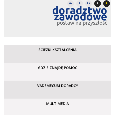
A-
A
A+
A
A
doradztwo
zawodowe
postaw na przyszłość
ŚCIEŻKI KSZTAŁCENIA
GDZIE ZNAJDĘ POMOC
VADEMECUM DORADCY
MULTIMEDIA