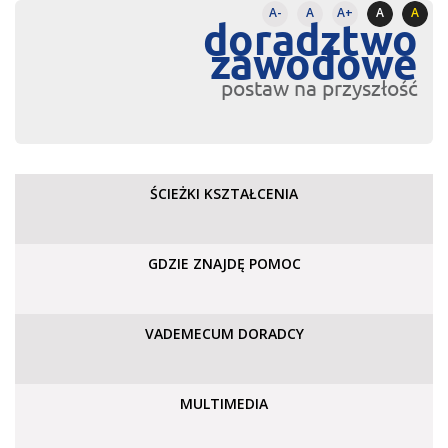
A-
A
A+
A
A
doradztwo
zawodowe
postaw na przyszłość
ŚCIEŻKI KSZTAŁCENIA
GDZIE ZNAJDĘ POMOC
VADEMECUM DORADCY
MULTIMEDIA