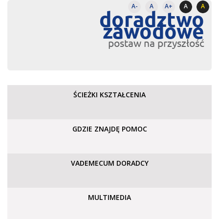
A-
A
A+
A
A
doradztwo
zawodowe
postaw na przyszłość
ŚCIEŻKI KSZTAŁCENIA
GDZIE ZNAJDĘ POMOC
VADEMECUM DORADCY
MULTIMEDIA