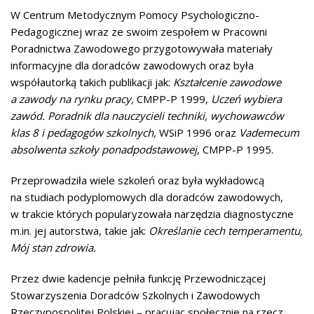
W Centrum Metodycznym Pomocy Psychologiczno-
Pedagogicznej wraz ze swoim zespołem w Pracowni
Poradnictwa Zawodowego przygotowywała materiały
informacyjne dla doradców zawodowych oraz była
współautorką takich publikacji jak:
Kształcenie zawodowe
a zawody na rynku pracy,
CMPP-P 1999,
Uczeń wybiera
zawód. Poradnik dla nauczycieli techniki, wychowawców
klas 8 i pedagogów szkolnych,
WSiP 1996 oraz
Vademecum
absolwenta szkoły ponadpodstawowej
, CMPP-P 1995.
Przeprowadziła wiele szkoleń oraz była wykładowcą
na studiach podyplomowych dla doradców zawodowych,
w trakcie których popularyzowała narzędzia diagnostyczne
m.in. jej autorstwa, takie jak:
Określanie cech temperamentu,
Mój stan zdrowia.
Przez dwie kadencje pełniła funkcję Przewodniczącej
Stowarzyszenia Doradców Szkolnych i Zawodowych
Rzeczypospolitej Polskiej – pracując społecznie na rzecz