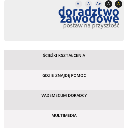
A-
A
A+
A
A
doradztwo
zawodowe
postaw na przyszłość
ŚCIEŻKI KSZTAŁCENIA
GDZIE ZNAJDĘ POMOC
VADEMECUM DORADCY
MULTIMEDIA