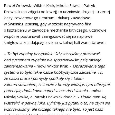
Paweł Orłowski, Wiktor Kruk, Mikołaj Sawka i Patryk
Drewniak (na zdjęciu od lewej) to uczniowie drugiej i trzeciej
klasy Powiatowego Centrum Edukacji Zawodowej
w Świdniku. Jesienią, gdy w szkole nagrywano film
o kształceniu w zawodzie mechanika lotniczego, uczniowie
wspólnie postanowili zaangażować się na naprawę
śmigłowca znajdującego się na szkolnej hali warsztatowej.
–
To był zupełny przypadek. Gdy zaczęliśmy pracować
nad systemem zupełnie nie spodziewaliśmy się takiego
zainteresowania
– mówi Wiktor Kruk. –
Opracowanie tego
systemu to było takie nasze hobbystyczne założenie. To,
że nasza praca i pomysły spotkały się z takim
zainteresowaniem, że ludzie z branży widzą w tym olbrzymi
potencjał, dodatkowo napędza nas do działania
– mówi
Mikołaj Sawka, a Patryk Drewniak dodaje: –
Udało nam się
wstrzelić w pewną lukę. Byliśmy już pytani o to, na czym się
wzorowaliśmy, ale niczego takiego nie było. To jest nasz