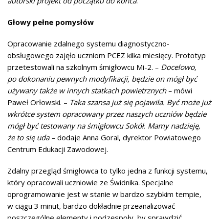
autorski projekt od początku do końca
.
Głowy pełne pomysłów
Opracowanie zdalnego systemu diagnostyczno-
obsługowego zajęło uczniom PCEZ kilka miesięcy. Prototyp
przetestowali na szkolnym śmigłowcu Mi-2. –
Docelowo,
po dokonaniu pewnych modyfikacji, będzie on mógł być
używany także w innych statkach powietrznych
– mówi
Paweł Orłowski. –
Taka szansa już się pojawiła. Być może już
wkrótce system opracowany przez naszych uczniów będzie
mógł być testowany na śmigłowcu Sokół. Mamy nadzieję,
że to się uda
– dodaje Anna Goral, dyrektor Powiatowego
Centrum Edukacji Zawodowej.
Zdalny przegląd śmigłowca to tylko jedna z funkcji systemu,
który opracowali uczniowie ze Świdnika. Specjalne
oprogramowanie jest w stanie w bardzo szybkim tempie,
w ciągu 3 minut, bardzo dokładnie przeanalizować
poszczególne elementy i podzespoły, by sprawdzić