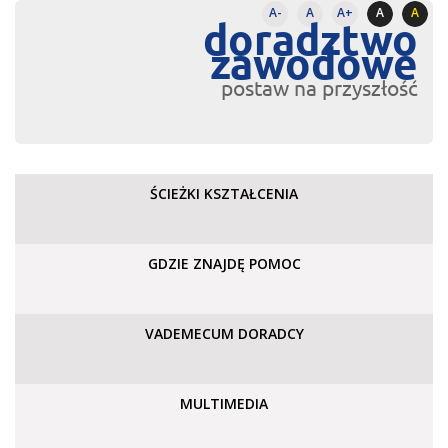
A-
A
A+
A
A
doradztwo
zawodowe
postaw na przyszłość
ŚCIEŻKI KSZTAŁCENIA
GDZIE ZNAJDĘ POMOC
VADEMECUM DORADCY
MULTIMEDIA