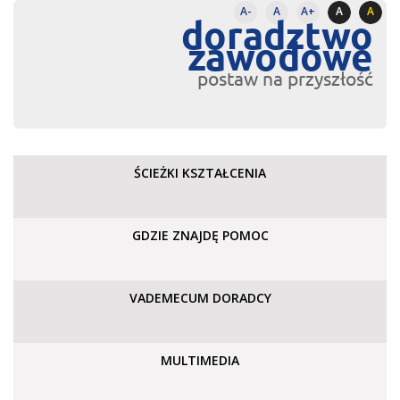
A-
A
A+
A
A
doradztwo
zawodowe
postaw na przyszłość
ŚCIEŻKI KSZTAŁCENIA
GDZIE ZNAJDĘ POMOC
VADEMECUM DORADCY
MULTIMEDIA