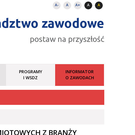
A-
A
A+
A
A
adztwo zawodowe
postaw na przyszłość
PROGRAMY
INFORMATOR
I WSDZ
O ZAWODACH
MIOTOWYCH Z BRANŻY