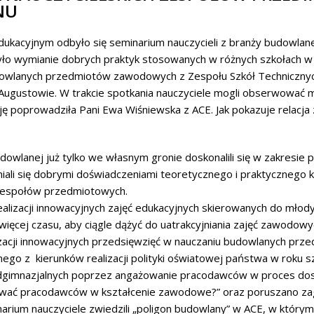
NU
ukacyjnym odbyło się seminarium nauczycieli z branży budowlan
żyło wymianie dobrych praktyk stosowanych w różnych szkołach w 
budowlanych przedmiotów zawodowych z Zespołu Szkół Techniczny
gustowie. W trakcie spotkania nauczyciele mogli obserwować m.in
ję poprowadziła Pani Ewa Wiśniewska z ACE. Jak pokazuje relacja
budowlanej już tylko we własnym gronie doskonalili się w zakres
niali się dobrymi doświadczeniami teoretycznego i praktyczneg
ń zespołów przedmiotowych.
alizacji innowacyjnych zajęć edukacyjnych skierowanych do młody
 więcej czasu, aby ciągle dążyć do uatrakcyjniania zajęć zawodow
zacji innowacyjnych przedsięwzięć w nauczaniu budowlanych pr
nego z kierunków realizacji polityki oświatowej państwa w roku
adgimnazjalnych poprzez angażowanie pracodawców w proces do
żować pracodawców w kształcenie zawodowe?” oraz poruszano za
rium nauczyciele zwiedzili „poligon budowlany” w ACE, w którym