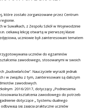
ej, które zostało zorganizowane przez Centrum
regionie.
ch w Suwałkach, z Zespołu Szkół w Wojewodzinie
. ciekawą lekcję otwartą w pierwszej klasie
 zdjęciowa, uczniowie byli zainteresowani tematem
ie przygotowywania uczniów do egzaminów
o kształcenia zawodowego, stosowanymi w swoich
ch „budowlańców”. Nauczyciele wyrazili jednak
ych i w związku z tym, zainteresowani są dalszym
zedmiotów zawodowych.
 szkolnym 2016/2017, dotyczący „Podniesienia
stosowania kształcenia zawodowego do potrzeb
gadnienie dotyczące „ Systemu dualnego
 odbywają się zajęcia praktyczne uczniów