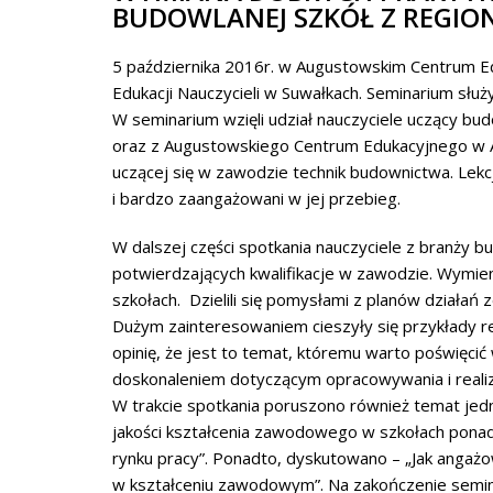
BUDOWLANEJ SZKÓŁ Z REGIO
5 października 2016r. w Augustowskim Centrum Ed
Edukacji Nauczycieli w Suwałkach. Seminarium słu
W seminarium wzięli udział nauczyciele uczący 
oraz z Augustowskiego Centrum Edukacyjnego w Au
uczącej się w zawodzie technik budownictwa. Lekc
i bardzo zaangażowani w jej przebieg.
W dalszej części spotkania nauczyciele z branży 
potwierdzających kwalifikacje w zawodzie. Wymie
szkołach. Dzielili się pomysłami z planów działa
Dużym zainteresowaniem cieszyły się przykłady re
opinię, że jest to temat, któremu warto poświęcić
doskonaleniem dotyczącym opracowywania i reali
W trakcie spotkania poruszono również temat jed
jakości kształcenia zawodowego w szkołach pon
rynku pracy”. Ponadto, dyskutowano – „Jak anga
w kształceniu zawodowym”. Na zakończenie semina