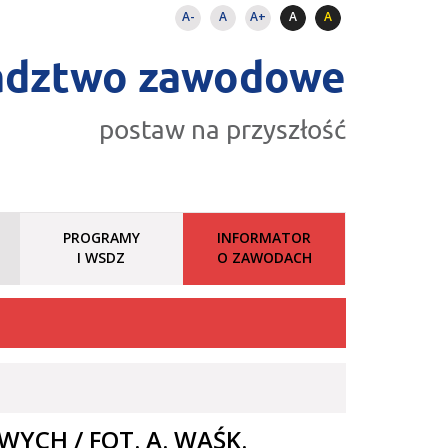
A-
A
A+
A
A
adztwo zawodowe
postaw na przyszłość
PROGRAMY
INFORMATOR
I WSDZ
O ZAWODACH
YCH / FOT. A. WAŚK.