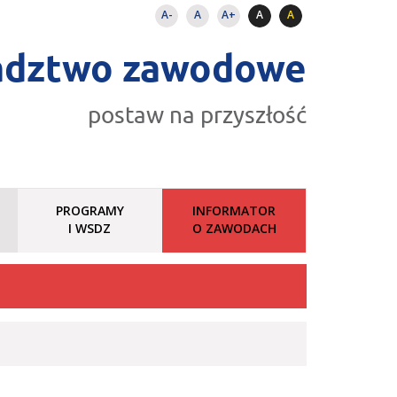
A-
A
A+
A
A
adztwo zawodowe
postaw na przyszłość
PROGRAMY
INFORMATOR
I WSDZ
O ZAWODACH