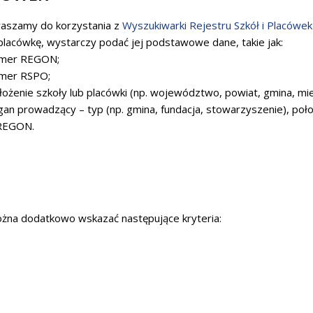
aszamy do korzystania z
Wyszukiwarki Rejestru Szkół i Placówe
placówkę, wystarczy podać jej podstawowe dane, takie jak:
umer REGON;
umer RSPO;
łożenie szkoły lub placówki (np. województwo, powiat, gmina, mi
gan prowadzący – typ (np. gmina, fundacja, stowarzyszenie), po
 REGON.
żna dodatkowo wskazać następujące kryteria: