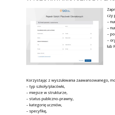
Zapr
czy 
– n
– n
– po
– or
lub
Korzystając z wyszukiwania zaawansowanego, mo
– typ szkoły/placówki,
– miejsce w strukturze,
– status publiczno-prawny,
– kategorię uczniów,
– specyfikę,