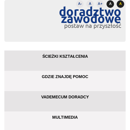
A-
A
A+
A
A
doradztwo
zawodowe
postaw na przyszłość
ŚCIEŻKI KSZTAŁCENIA
GDZIE ZNAJDĘ POMOC
VADEMECUM DORADCY
MULTIMEDIA