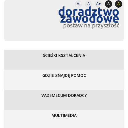
A-
A
A+
A
A
doradztwo
zawodowe
postaw na przyszłość
ŚCIEŻKI KSZTAŁCENIA
GDZIE ZNAJDĘ POMOC
VADEMECUM DORADCY
MULTIMEDIA