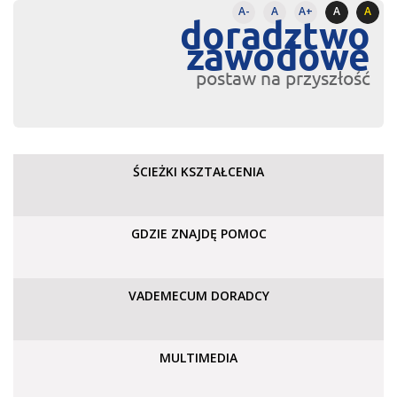
A-
A
A+
A
A
doradztwo
zawodowe
postaw na przyszłość
ŚCIEŻKI KSZTAŁCENIA
GDZIE ZNAJDĘ POMOC
VADEMECUM DORADCY
MULTIMEDIA