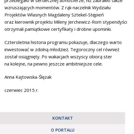
przebiegało w serdecznej atmosferze, niż zabrakło także
wzruszających momentów. Z rąk naczelnik Wydziału
Projektów Własnych Magdaleny Sztekel-Stępień
oraz kierownik projektu Mileny Jerchewicz-Rom stypendyści
otrzymali pamiątkowe certyfikaty i drobne upominki.
Czteroletnia historia programu pokazuje, dlaczego warto
inwestować w zdolną młodzież. Tegoroczny cel również
został osiągnięty. Po wakacjach wszyscy obiorą ster
na kolejne, na pewno jeszcze ambitniejsze cele.
Anna Kajtowska-Ślęzak
czerwiec 2015 r.
KONTAKT
O PORTALU