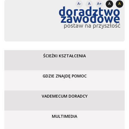
A-
A
A+
A
A
doradztwo
zawodowe
postaw na przyszłość
ŚCIEŻKI KSZTAŁCENIA
GDZIE ZNAJDĘ POMOC
VADEMECUM DORADCY
MULTIMEDIA