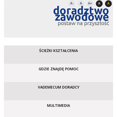
A-
A
A+
A
A
doradztwo
zawodowe
postaw na przyszłość
ŚCIEŻKI KSZTAŁCENIA
GDZIE ZNAJDĘ POMOC
VADEMECUM DORADCY
MULTIMEDIA