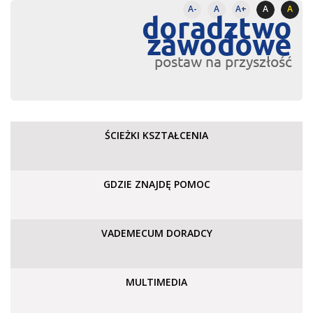
A-
A
A+
A
A
doradztwo
zawodowe
postaw na przyszłość
ŚCIEŻKI KSZTAŁCENIA
GDZIE ZNAJDĘ POMOC
VADEMECUM DORADCY
MULTIMEDIA