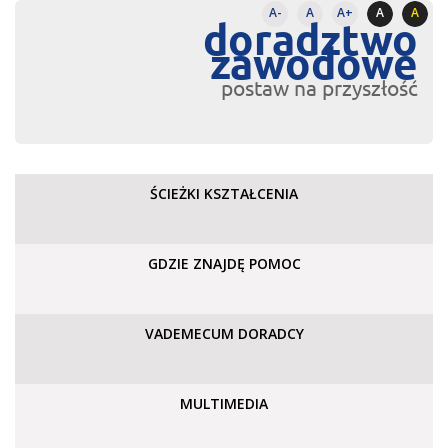
A-
A
A+
A
A
doradztwo
zawodowe
postaw na przyszłość
ŚCIEŻKI KSZTAŁCENIA
GDZIE ZNAJDĘ POMOC
VADEMECUM DORADCY
MULTIMEDIA