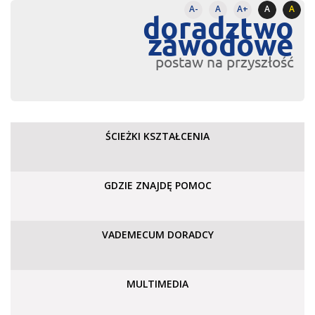
A-
A
A+
A
A
doradztwo
zawodowe
postaw na przyszłość
ŚCIEŻKI KSZTAŁCENIA
GDZIE ZNAJDĘ POMOC
VADEMECUM DORADCY
MULTIMEDIA