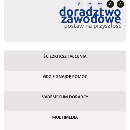
A-
A
A+
A
A
doradztwo
zawodowe
postaw na przyszłość
ŚCIEŻKI KSZTAŁCENIA
GDZIE ZNAJDĘ POMOC
VADEMECUM DORADCY
MULTIMEDIA