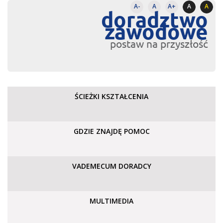
A-
A
A+
A
A
doradztwo
zawodowe
postaw na przyszłość
ŚCIEŻKI KSZTAŁCENIA
GDZIE ZNAJDĘ POMOC
VADEMECUM DORADCY
MULTIMEDIA