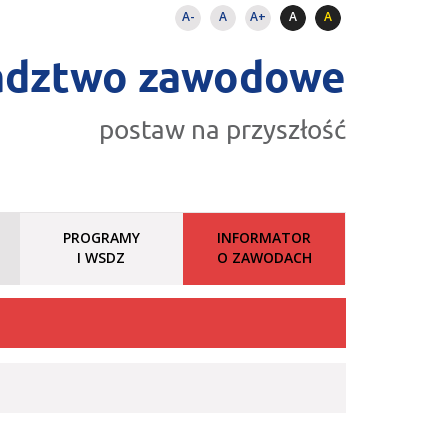
A-
A
A+
A
A
adztwo zawodowe
postaw na przyszłość
PROGRAMY
INFORMATOR
I WSDZ
O ZAWODACH