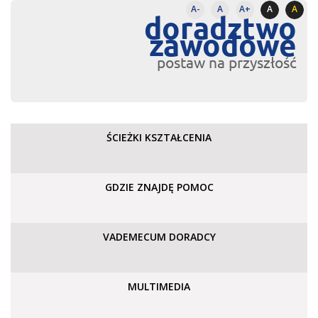
A-
A
A+
A
A
doradztwo
zawodowe
postaw na przyszłość
ŚCIEŻKI KSZTAŁCENIA
GDZIE ZNAJDĘ POMOC
VADEMECUM DORADCY
MULTIMEDIA