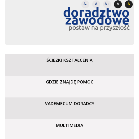
A-
A
A+
A
A
doradztwo
zawodowe
postaw na przyszłość
ŚCIEŻKI KSZTAŁCENIA
GDZIE ZNAJDĘ POMOC
VADEMECUM DORADCY
MULTIMEDIA