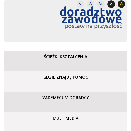
A-
A
A+
A
A
doradztwo
zawodowe
postaw na przyszłość
ŚCIEŻKI KSZTAŁCENIA
GDZIE ZNAJDĘ POMOC
VADEMECUM DORADCY
MULTIMEDIA