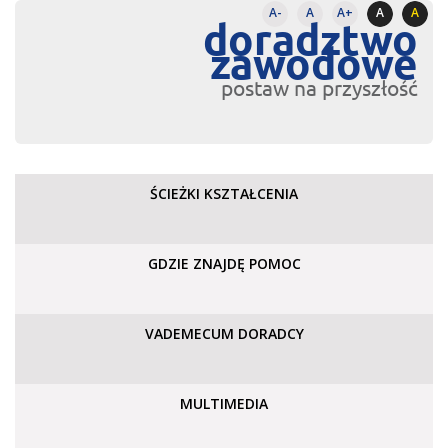
A-
A
A+
A
A
doradztwo
zawodowe
postaw na przyszłość
ŚCIEŻKI KSZTAŁCENIA
GDZIE ZNAJDĘ POMOC
VADEMECUM DORADCY
MULTIMEDIA