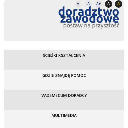
A-
A
A+
A
A
doradztwo
zawodowe
postaw na przyszłość
ŚCIEŻKI KSZTAŁCENIA
GDZIE ZNAJDĘ POMOC
VADEMECUM DORADCY
MULTIMEDIA